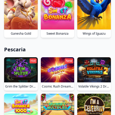
Ganesha Gold
Sweet Bonanza
Wings of Iguazu
Pescaria
Hot
New
Grim the Splitter Dream Drop
Cosmic Rush Dream Drop
Volatile Vikings 2 Dream Drop