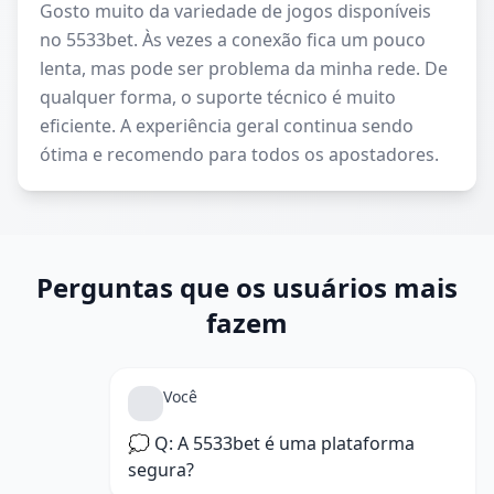
Gosto muito da variedade de jogos disponíveis
no 5533bet. Às vezes a conexão fica um pouco
lenta, mas pode ser problema da minha rede. De
qualquer forma, o suporte técnico é muito
eficiente. A experiência geral continua sendo
ótima e recomendo para todos os apostadores.
Perguntas que os usuários mais
fazem
Você
💭 Q: A 5533bet é uma plataforma
segura?