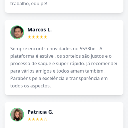
trabalho, equipe!
Marcos L.
★★★★★
Sempre encontro novidades no 5533bet. A
plataforma é estável, os sorteios são justos e o
processo de saque é super rápido. Já recomendei
para vários amigos e todos amam também.
Parabéns pela excelência e transparência em
todos os aspectos.
Patricia G.
★★★★☆