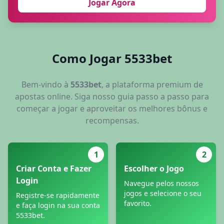
Jogar Agora
Como Jogar 5533bet
Bem-vindo à
5533bet
, a plataforma premium de
apostas online. Siga nosso guia passo a passo para
começar a jogar e aproveitar os melhores bônus e
recompensas.
1
2
Criar Conta e Fazer
Escolher o Jogo
Login
Navegue pelos nossos
jogos e selecione o seu
Registre-se rapidamente
favorito.
e faça login na sua conta
5533bet.