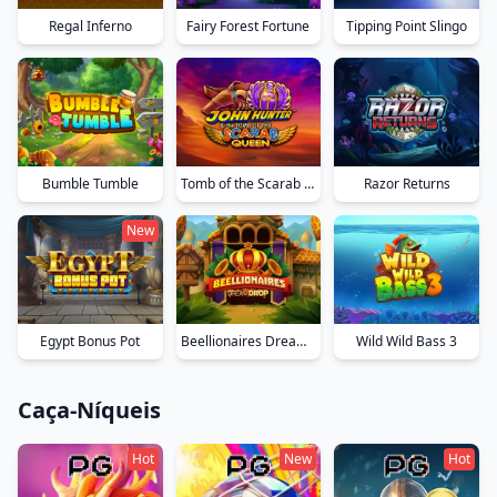
Regal Inferno
Fairy Forest Fortune
Tipping Point Slingo
Bumble Tumble
Tomb of the Scarab Queen
Razor Returns
New
Egypt Bonus Pot
Beellionaires Dream Drop
Wild Wild Bass 3
Caça-Níqueis
Hot
New
Hot