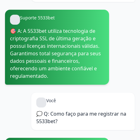
Suporte 5533bet
🎯 A: A 5533bet utiliza tecnologia de
criptografia SSL de última geração e
possui licenças internacionais válidas.
Garantimos total segurança para seus
dados pessoais e financeiros,
oferecendo um ambiente confiável e
regulamentado.
Você
💭 Q: Como faço para me registrar na
5533bet?