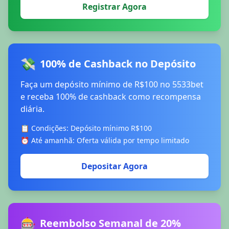
Registrar Agora
💸
100% de Cashback no Depósito
Faça um depósito mínimo de R$100 no 5533bet
e receba 100% de cashback como recompensa
diária.
📋 Condições: Depósito mínimo R$100
⏰ Até amanhã: Oferta válida por tempo limitado
Depositar Agora
🎰
Reembolso Semanal de 20%